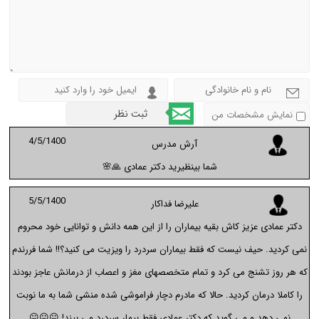
نمایش مشخصات من
4/5/1400
آرش مدرس
شما بینظیرید دکتر عمادی 🙏🌸
5/5/1400
علیرضا فداکار
دکتر عمادی عزیز کاش بقیه بیماران را از این همه دانش و توانایی خود محروم
نمی کردید. حیف نیست که فقط بیماران سردرد را ویزیت می کنید؟!! شما فررندم
که هر روز تشنج می کرد و تمام متخصصهای مغز و اعصاب از درمانش عاجز بودند
را کاملا درمان کردید. حالا که مادرم دچار فراموشی شده منشی شما به ما نوبت
نمی دهد و می گوید که دکتر عمادی فقط بیمار سردرد می بیند! 😐😐😐