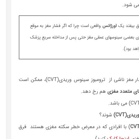
 می شود.
ق بیفتد یک
اورژانس
واقعی است چرا که اگر فشار مغز به موقع
گیری بعضی سینوسهای عمقی مغز حتی پس از مداخله سریع پزشک
واهد بود).
نکته جالب اینکه در مواردی به دنبال افزایش فشار مغز ناشی از ترومبوز سینوس وریدی(CVT)، ممکن است
ی متعدد مغزی
هم رخ دهد.
دی(CVT)
شوند؟
) با افرادی که در معرض خطر سکته مغزی هستند فرق
غزی
اینجا کلیک
کنید).