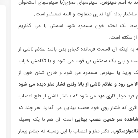
ند به اسم
سینوس
. سینوسهای مغزی(با سینوسهای استخوان
اختار بدنه آنها قدری متفاوت و البته ضعیفتر است.
 توسط یک لخته خون مسدود شود اسمش را می گذاریم
از سکته است.
به اینکه آن قسمت فرمانده کجای بدن باشد علائم ناشی از
رد دست و پای یک سمتش بی قوت می شود و یا تکلمش خراب
د. اما در ترومبوز سینوس وریدی(CVT) یک ورید یا سینوس مسدود می شود و خارج شدن خون از
ا می رود و علائم ناشی از بالا رفتن فشار مغز دیده می شود
 فرد دچار
تاری دید
می شود که بیشتر ناشی از فلج اعصاب
اثری که فشار روی خود عصب بینایی می گذارد. هر چند که
مشاهده سر همین عصب بینایی
است آن هم با یک وسیله
المولوسکوپ
. دکتر مغز و اعصاب با این وسیله ته چشم بیمار