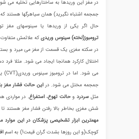
در مغز این وریدها به ساختارهایی تخلیه می شو
جمجمه اشتباه نگیرید) همان سیاهرگها هستند که س
حال اگر یکی از وریدها یا سینوسهای مغز
ترومبوز(لخته) سینوس وریدی
که علائمش متفاوت 
در سکته مغزی یک قسمت از مغز می میرد و بسته 
اختلال کارکرد همانجا ایجاد می شود. مثلا ف
می شو
جمجمه مختل می شود. در
این حالت فشار مغز بال
مثل
سردرد
و
حالت تهوع
،
استفراغ.
در مواردی هم
شش مغزی بخاطر بالا رفتن فشار مغز هستند تا 
مهمترین ابزار تشخیصی پزشکان در این موارد 
کوچک(و این روزها بشدت گران قیمت!) به اسم
افت