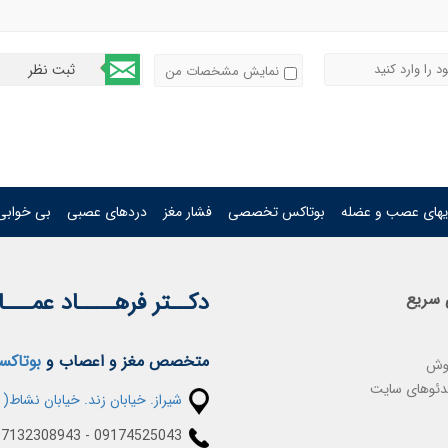
نمایش مشخصات من
ریهای عصب و عضله
بوتاکس تخصصی
فشار مغز
دردهای عصبی
بی خوابی
دکــتر فرهــــاد عمـــ
 سریع
متخصص مغز و اعصاب و
بوتاک
وش
دئوهای سایت
شیراز. خیابان زند. خیابان نشاط(
07132308943 - 09174525043