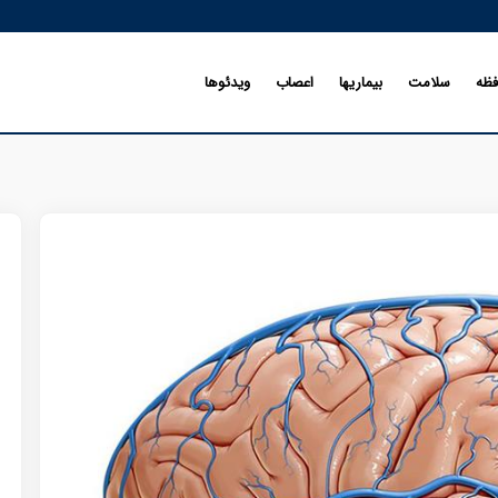
فظه
سلامت
بیماریها
اعصاب
ویدئوها