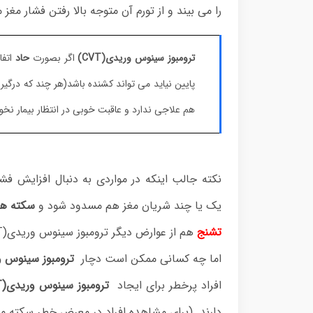
را می بیند و از تورم آن متوجه بالا رفتن فشار مغز
ترومبوز سینوس وریدی(CVT)
اگر بصورت
حاد
اتفا
پایین نیاید می تواند کشنده باشد(هر چند که در
هم علاجی ندارد و عاقبت خوبی در انتظار بیمار نخ
یک یا چند شریان مغز هم مسدود شود و
سکته ها
تشنج
هم از عوارض دیگر ترومبوز سینوس وریدی(CVT) می باشد.
اما چه کسانی ممکن است دچار
ترومبوز سینوس وری
افراد پرخطر برای ایجاد
ترومبوز سینوس وریدی(CVT
دارند. (برای مشاهده افراد در معرض خطر سکته م