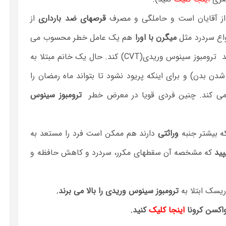
از آقایان است و حاملگی و مصرف
قرصهای ضد بارداری
از
نواع سردرد مثل
میگرن با اورا
هم یک عامل خطر محسوب می
هم می تواند فرد را مستعد ترومبوز سینوس وریدی(CVT) کند. حال یک خانم مبتلا به
شدن بدن) و برای اینکه پریود نشود تا بتواند ماه رمضان را
می کند. چنین فردی قویا در معرض خطر
ترومبوز سینوس
ه بیشتر جنبه
وراثتی
دارند هم ممکن است فرد را مستعد به
پید
که مشخصه آن سقطهای مکرر، سردرد و کاهش حافظه و
ترومبوز سینوس وریدی را بالا می برند.
واکسن کرونا
اینجا کلیک
کنید.