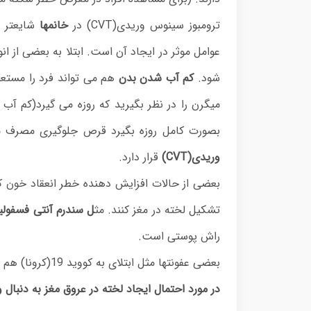
ترومبوز سینوس وریدی(CVT) در
خانمها
شایعتر 
عوامل موثر در ایجاد آن است. ابتلا به بعضی از ا
شود.
کم آب شدن بدن
میگرن را در نظر بگیرید که روزه می گیرد(کم آب 
بصورت کامل روزه بگیرد قرص جلوگیری مصرف 
وریدی(CVT)
قرار دارد.
بعضی از حالات افزایش دهنده خطر انعقاد خون ک
تشکیل لخته در مغز کنند. مث
ل سندرم آنتی فسفولی
راش پوستی است.
بعضی عفونتها مثل ابتلای به کووید 19(کرونا) هم ریسک ابتلا به
در مورد احتمال ایجاد لخته در عروق مغز به دنبال 